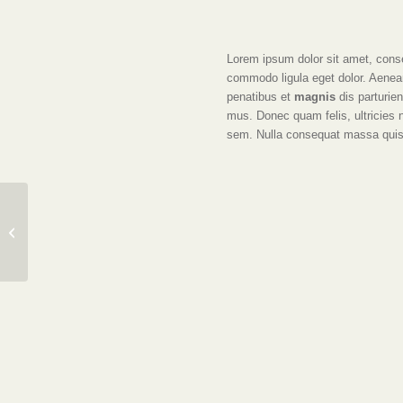
Lorem ipsum dolor sit amet, conse
commodo ligula eget dolor. Aene
penatibus et
magnis
dis parturie
mus. Donec quam felis, ultricies 
sem. Nulla consequat massa quis
iPad & iPhone freebie