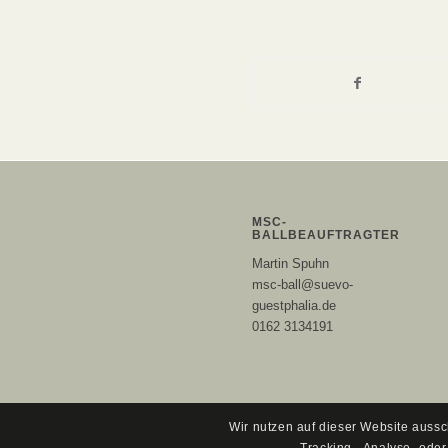
MSC-
BALLBEAUFTRAGTER
Martin Spuhn
msc-ball@suevo-
guestphalia.de
0162 3134191
Wir nutzen auf dieser Website aussc