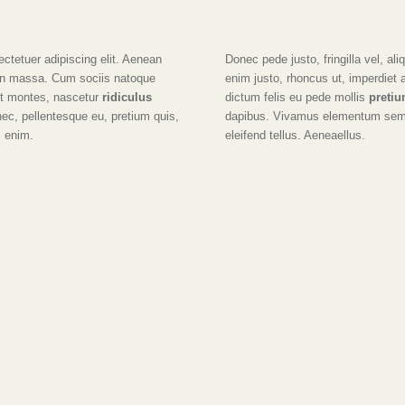
ctetuer adipiscing elit. Aenean
Donec pede justo, fringilla vel, ali
an massa. Cum sociis natoque
enim justo, rhoncus ut, imperdiet 
nt montes, nascetur
ridiculus
dictum felis eu pede mollis
preti
nec, pellentesque eu, pretium quis,
dapibus. Vivamus elementum semp
 enim.
eleifend tellus. Aeneaellus.