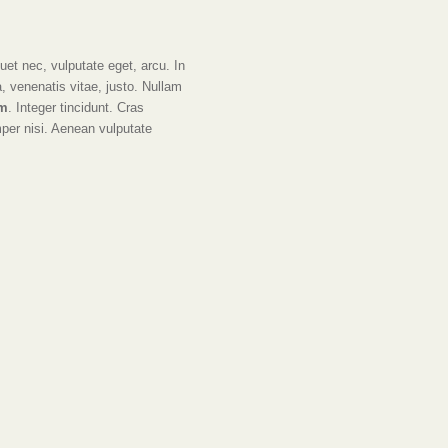
quet nec, vulputate eget, arcu. In
a, venenatis vitae, justo. Nullam
um
. Integer tincidunt. Cras
er nisi. Aenean vulputate