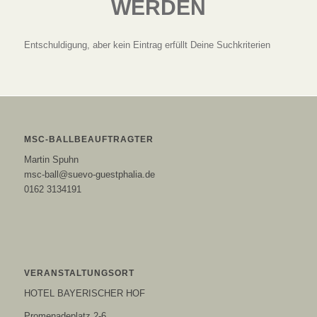
WERDEN
Entschuldigung, aber kein Eintrag erfüllt Deine Suchkriterien
MSC-BALLBEAUFTRAGTER
Martin Spuhn
msc-ball@suevo-guestphalia.de
0162 3134191
VERANSTALTUNGSORT
HOTEL BAYERISCHER HOF
Promenadeplatz 2-6